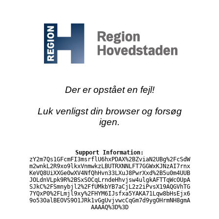
Der er opstået en fejl!
Luk venligst din browser og forsøg
igen.
Support Information:
zY2m7Qs1GFcmFI3msrflU6hxPDAX%2BZviaN2UBg%2FcSdW
m2wnkL2R9xo9lkxVnmwkzLBUTRXNNLFT7GGWxKJNzAI7rnx
KeVQ8UiXXGe0wXV4NfQhHvn33LXuJ8PwrXxd%2B5u0m4UUB
JOLdnVLpk9R%2BSxSOCqLrndeHhvjsw4ulgkAFTTqWcOUpA
SJkC%2FSmnybjl2%2FfUMkbYB7aCjL2z2iPvsX19AQGVhTG
7YQxP0%2FLmjl9xy%2FHYM6IJsfxa5YAKA71Lqw8bHsEjx6
9o53OalBEOVS9O1JRk1vGgUvjvwcCqGm7d9ygOHrmNH8gmA
AAAAQ%3D%3D