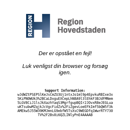
Der er opstået en fejl!
Luk venligst din browser og forsøg
igen.
Support Information:
wJdWZtPSEPSlKeJsCmZU3Uj1ntxJo1ml9p4EpvkuRBIxe3x
5KiPN0WUk3%2BCaLDxguEXCepLhN8A9l3lEhkF3BJdFMNem
5LGV8CiJ1lsJkXazhYaqS3MgrfgupBQIr2JOvxR8eJEGLua
uKTsubwMZqjkJcVgcFidZx%2FiZgevLoeEFkImf5bQW5f3k
AMEkw5J55W39KMJmnLG9ebfW5TsXsC9WEGDfq1WwrRTY730
TV%2F2Bs8i6QZLINlyPnE4AAAAB