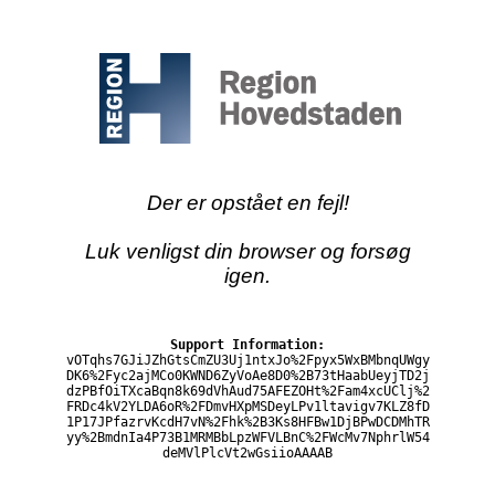
Der er opstået en fejl!
Luk venligst din browser og forsøg
igen.
Support Information:
vOTqhs7GJiJZhGtsCmZU3Uj1ntxJo%2Fpyx5WxBMbnqUWgy
DK6%2Fyc2ajMCo0KWND6ZyVoAe8D0%2B73tHaabUeyjTD2j
dzPBfOiTXcaBqn8k69dVhAud75AFEZOHt%2Fam4xcUClj%2
FRDc4kV2YLDA6oR%2FDmvHXpMSDeyLPv1ltavigv7KLZ8fD
1P17JPfazrvKcdH7vN%2Fhk%2B3Ks8HFBw1DjBPwDCDMhTR
yy%2BmdnIa4P73B1MRMBbLpzWFVLBnC%2FWcMv7NphrlW54
deMVlPlcVt2wGsiioAAAAB