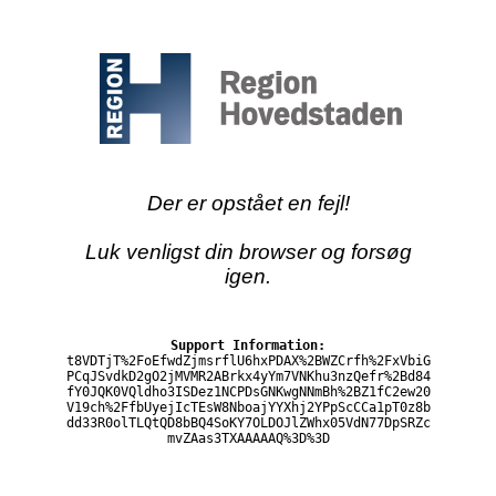
Der er opstået en fejl!
Luk venligst din browser og forsøg
igen.
Support Information:
t8VDTjT%2FoEfwdZjmsrflU6hxPDAX%2BWZCrfh%2FxVbiG
PCqJSvdkD2gO2jMVMR2ABrkx4yYm7VNKhu3nzQefr%2Bd84
fY0JQK0VQldho3ISDez1NCPDsGNKwgNNmBh%2BZ1fC2ew20
V19ch%2FfbUyejIcTEsW8NboajYYXhj2YPpScCCa1pT0z8b
dd33R0olTLQtQD8bBQ4SoKY7OLDOJlZWhx05VdN77DpSRZc
mvZAas3TXAAAAAQ%3D%3D