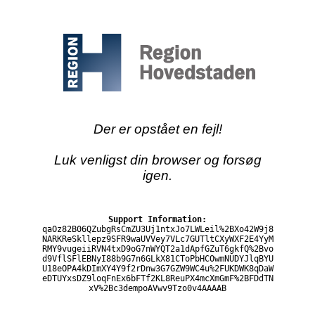
Der er opstået en fejl!
Luk venligst din browser og forsøg
igen.
Support Information:
qaOz82B06QZubgRsCmZU3Uj1ntxJo7LWLeil%2BXo42W9j8
NARKReSkllepz9SFR9waUVVey7VLc7GUTltCXyWXF2E4YyM
RMY9vugeiiRVN4txD9oG7nWYQT2a1dApfGZuT6gkfQ%2Bvo
d9VflSFlEBNyI88b9G7n6GLkX81CToPbHCOwmNUDYJlqBYU
U18eOPA4kDImXY4Y9f2rDnw3G7GZW9WC4u%2FUKDWK8qDaW
eDTUYxsDZ9loqFnEx6bFTf2KL8ReuPX4mcXmGmF%2BFDdTN
xV%2Bc3dempoAVwv9Tzo0v4AAAAB