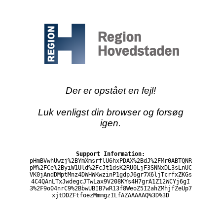
Der er opstået en fejl!
Luk venligst din browser og forsøg
igen.
Support Information:
pHmBVwhUwzj%2BYmXmsrflU6hxPDAX%2BdJ%2FMr0ABTQNR
pM%2FCe%2ByiW1Uld%2FcJt1dsK2RU0LjF3SNNxDL3sLnUC
VK0jAndDMptMnz4DWHWKwzinP1gdpJ6gr7X6ljTcrfxZKGs
4C4QAnLTxJwdegcJTwLax9V208KYs4H7grA1Z12WCYj6gI
3%2F9o04nrC9%2BbwUBIB7wR13f8WeoZ5I2ahZMhjfZeUp7
xjtDDZFtfoezMmmgzILfAZAAAAAQ%3D%3D