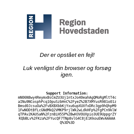
Der er opstået en fejl!
Luk venligst din browser og forsøg
igen.
Support Information:
mN06N8wy4ReymxBsCmZU3Uj1ntxJo40eahAgQMoRgMltT4c
aINu9NCosphPcq10puSzbHnC%2FyeZ%2B7XMYusR981o01z
Bmsd0JcsuOa%2FvBXBXbbKjYxu6upXUXfxDRc3gp9hQhpM9
1FwNODtBfLcGNdMkQ2VMKP9rjlWk2wLdkHFp%2FgPCn9klW
qTPAv2KAUSaN%2FznBiH55P%2BwH3VOUXpio3UE9UppgrZY
KQbBLv%2FKza%2FYucQF7TNp8vlG4C8jE1KkouEWvAAAAA
Q%3D%3D