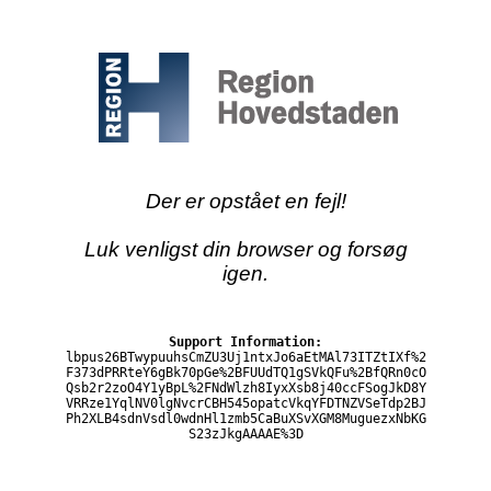
Der er opstået en fejl!
Luk venligst din browser og forsøg
igen.
Support Information:
lbpus26BTwypuuhsCmZU3Uj1ntxJo6aEtMAl73ITZtIXf%2
F373dPRRteY6gBk70pGe%2BFUUdTQ1gSVkQFu%2BfQRn0cO
Qsb2r2zoO4Y1yBpL%2FNdWlzh8IyxXsb8j40ccFSogJkD8Y
VRRze1YqlNV0lgNvcrCBH545opatcVkqYFDTNZVSeTdp2BJ
Ph2XLB4sdnVsdl0wdnHl1zmb5CaBuXSvXGM8MuguezxNbKG
S23zJkgAAAAE%3D