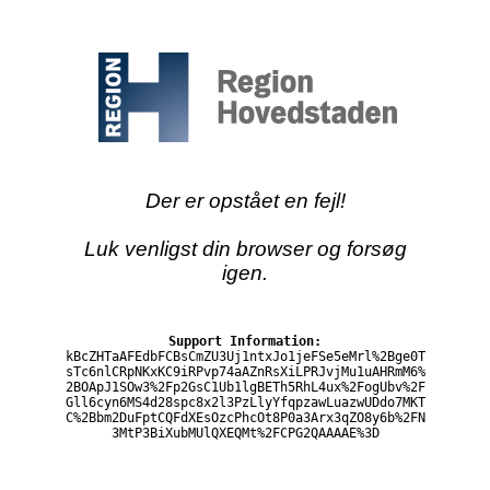
Der er opstået en fejl!
Luk venligst din browser og forsøg
igen.
Support Information:
kBcZHTaAFEdbFCBsCmZU3Uj1ntxJo1jeFSe5eMrl%2Bge0T
sTc6nlCRpNKxKC9iRPvp74aAZnRsXiLPRJvjMu1uAHRmM6%
2BOApJ1SOw3%2Fp2GsC1Ub1lgBETh5RhL4ux%2FogUbv%2F
Gll6cyn6MS4d28spc8x2l3PzLlyYfqpzawLuazwUDdo7MKT
C%2Bbm2DuFptCQFdXEsOzcPhcOt8P0a3Arx3qZO8y6b%2FN
3MtP3BiXubMUlQXEQMt%2FCPG2QAAAAE%3D