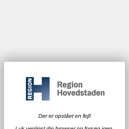
Der er opstået en fejl!
Luk venligst din browser og forsøg igen.