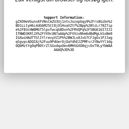
Support Information:
gZXO9eVGunsKFVNsCmZU3Uj1ntxJozopGqy9%2Frx8Gzbn%2
BD1LLtyH6i4dGbM25CC8jO1HvaVZtf%2Bpp%2BtzLr78Z7ip
e%2FB3cHW8MGT5lpxfwcqG8Dxn%2FRVQPq%2F5BG616I7ZJ2
IfNWD3KRl2X%2FYX9cUN7aAAp%2FVVzxNhm6dBdMgLkSxBm9
IGXwiHAdTTGlIYlrevyVZ1Ph%2BWJLx0JvG7CFJgGs1PJJag
qSgvpcADQIAj%2Fuu9PdUerOjOaYdhE2ZPMFsr2YBwYYl3dg
0QbMztYg0qPB0trZlSGxdquOev6MHSGXO8qjcOxT9LyYbWAA
AAAQ%3D%3D