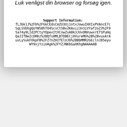
Luk venligst din browser og forsøg igen.
Support Information:
fLJbk1J%2Fb%2FGkCEdsCmZU3Uj1ntxJowuIHXIxPVAncE7c
SqLSVbhgQoYW58hTO4ScsCtSBv2KAxiz3n3iVYaf2oZ3%2F9
5a74y9LId2PCtyYOpexItXCnwZvA8k3JUvONVuwxrETSPuHq
QaJIfBeZcDRKz%2BQfsHMLBTDBECj0VureMG%2B%2BvuxArA
uvLySukFOkpFB%2FZ7nZHIfElUJb%2BBbMMR2GEclnJ85eyu
WY9xjYziUAgk%2FYZJNKbGaXKhgNAAAAAB