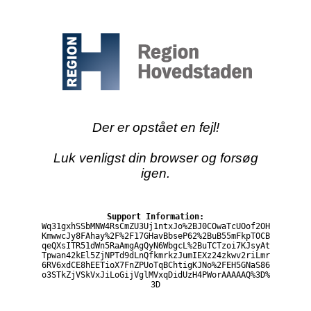
Der er opstået en fejl!
Luk venligst din browser og forsøg
igen.
Support Information:
Wq31gxhSSbMNW4RsCmZU3Uj1ntxJo%2BJ0COwaTcUOof2OH
KmwwcJy8FAhay%2F%2F17GHavBbseP62%2BuB55mFkpTOCB
qeQXsITR51dWn5RaAmgAgQyN6WbgcL%2BuTCTzoi7KJsyAt
Tpwan42kEl5ZjNPTd9dLnQfkmrkzJumIEXz24zkwv2riLmr
6RV6xdCE8hEETioX7FnZPUoTqBChtigKJNo%2FEH5GNaS86
o3STkZjVSkVxJiLoGijVglMVxqDidUzH4PWorAAAAAQ%3D%
3D