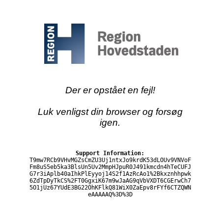
Der er opstået en fejl!
Luk venligst din browser og forsøg
igen.
Support Information:
T9mw7RCb9VHvMGZsCmZU3Uj1ntxJo9krdK53dLOUv9VNVoF
Fm8uS5eb5ka3BlsUn5Uv2MmpHJpuR0J491kmcdn4hTeCUFJ
G7r3iAplb40aIhkPlEyyoj14S2f1AzRcAo1%2Bkxznhhpwk
6ZdTpDyTkCS%2FT0GgxiK67m9wJaAG9qVbVXDT6CGErwCh7
5O1jUz67YUdE3BG22OhKFlkQ81WiX0ZaEpv8rFYf6CTZQWN
eAAAAAQ%3D%3D