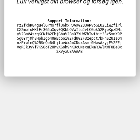
Luk venligst din browser og forsøg igen.
Support Information:
Pz2fxbK84gu4lGPmsrflU6hxPDAX%2BUARvbGEO2LiWZfiPl
CX2mefuHKtFr3G5aXqv0QKbLOVwItoJvLCGek52RjoKpzDMi
y%2BmV4srqKCKf%2FhjGbu%2Bn07YHWZhTwIbit33z5xmX9P
5g0YYjMh8HphIgp40WBcooi%2FdU%2F3zepct7bFhS2U1sQm
nzEiwteQ%2BSnQe64LjlavWxJmCDsxAsmr0HwsAzyjE%2FEj
VgRJk3yVf7KS8oT2UMvXGoh9nKUcUNsxuEkmRJwlKWFOBeBx
2XVyzU8AAAAB