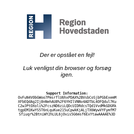
Der er opstået en fejl!
Luk venligst din browser og forsøg
igen.
Support Information:
OvFuN4V0bGWoo7PmsrflU6hxPDAX%2BVsbCoSjbPGbExemM
XFbEQdAg2Ij8nNehAU8%2F6YHIlVNNv4ADTbL4OFQdul7Ku
C2wJPtOXoli%2FcszND6ziLQDcUIDRdcsTQd1VvdMkGDGRk
tgpEM1KwYS5T6nLquKue215uCpwkKjALjTX6WywVYFymfM7
Sfiuqr%2BtniWY2hLUL6jOvis5G6msf6ExYtawAAAAE%3D