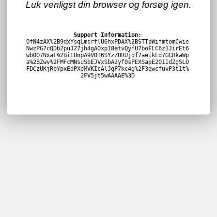
Luk venligst din browser og forsøg igen.
Support Information:
OfN4zAX%2B9dxYsqLmsrflU6hxPDAX%2BSTTpWifmtomCwie
NwzPG7cQDb2puJ27jh4gAOxp18etvQyfU7boFLC6z1JirEt6
wb0O7NxaF%2BiEUnpA9V0T6SYzZ0RUjqf7aeikLd7GCHkaWp
a%2BZwv%2FMFcMNsuSbEJVxSbA2yf0sPEXSapE201IdZg5LO
FDCzUKjRbYpxEdPXeMVKIcAlJqP7kc4g%2F3qwcfuvP3t1t%
2FV5jt5wAAAAE%3D