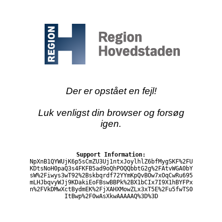
Der er opstået en fejl!
Luk venligst din browser og forsøg
igen.
Support Information:
NpXnB1QYWUjK6p5sCmZU3Uj1ntxJoylhlZ6bfMygSKF%2FU
KDtsNoH0paQ3s4FKFB5ad9oQhPOQQbbtG2g%2FAtvWGA0bY
sW%2Fiwys3wT92%2Bskbqrdf72YYmKpQvBOw7xOqCwRu695
mLHJbqvyWJj9KDakiEoFBswBBPk%2BX1bCIx7I9X1hBYFPx
n%2FVkDMwXctBydmEK%2FjXAHXMowZLx3xT5E%2Fu5fwTS0
ItBwp%2F0wAsXkwAAAAAQ%3D%3D