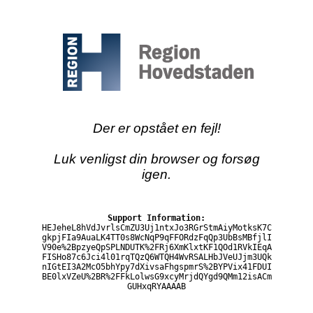
Der er opstået en fejl!
Luk venligst din browser og forsøg
igen.
Support Information:
HEJeheL8hVdJvrlsCmZU3Uj1ntxJo3RGrStmAiyMotksK7C
gkpjFIa9AuaLK4TT0s8WcNqP9qFFORdzFqQp3UbBsMBfjlI
V90e%2BpzyeQpSPLNDUTK%2FRj6XmKlxtKF1QOd1RVkIEqA
FISHo87c6Jci4l01rqTQzQ6WTQH4WvRSALHbJVeUJjm3UQk
nIGtEI3A2McO5bhYpy7dXivsaFhgspmrS%2BYPVix41FDUI
BE0lxVZeU%2BR%2FFkLolwsG9xcyMrjdQYgd9QMm12isACm
GUHxqRYAAAAB