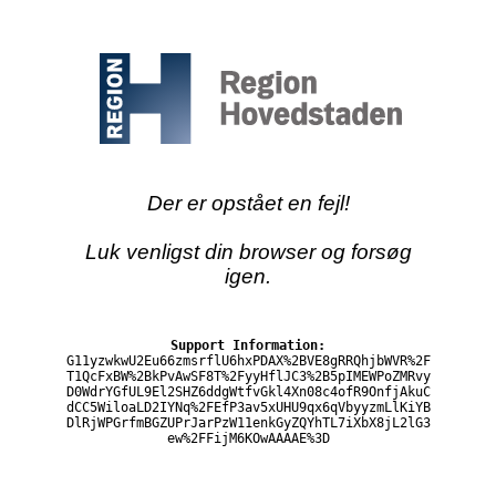
Der er opstået en fejl!
Luk venligst din browser og forsøg
igen.
Support Information:
G11yzwkwU2Eu66zmsrflU6hxPDAX%2BVE8gRRQhjbWVR%2F
T1QcFxBW%2BkPvAwSF8T%2FyyHflJC3%2B5pIMEWPoZMRvy
D0WdrYGfUL9El2SHZ6ddgWtfvGkl4Xn08c4ofR9OnfjAkuC
dCC5WiloaLD2IYNq%2FEfP3av5xUHU9qx6qVbyyzmLlKiYB
DlRjWPGrfmBGZUPrJarPzW11enkGyZQYhTL7iXbX8jL2lG3
ew%2FFijM6KOwAAAAE%3D