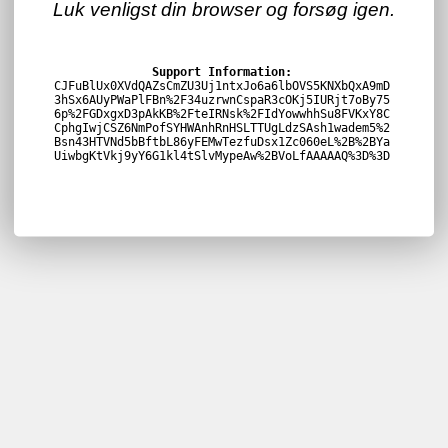
Luk venligst din browser og forsøg igen.
Support Information:
CJFuBlUx0XVdQAZsCmZU3Uj1ntxJo6a6lbOVS5KNXbQxA9mD
3hSx6AUyPWaPlFBn%2F34uzrwnCspaR3cOKj5IURjt7oBy75
6p%2FGDxgxD3pAkKB%2FteIRNsk%2FIdYowwhhSu8FVKxY8C
CphgIwjCSZ6NmPofSYHWAnhRnHSLTTUgLdzSAsh1wadem5%2
Bsn43HTVNd5bBftbL86yFEMwTezfuDsx1Zc060eL%2B%2BYa
UiwbgKtVkj9yY6G1kl4tSlvMypeAw%2BVoLfAAAAAQ%3D%3D