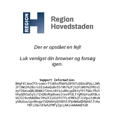
Der er opstået en fejl!
Luk venligst din browser og forsøg
igen.
Support Information:
BHqF4l3eoCP3rsnmsrflU6hxPDAX%2BfA7L6QUxdPpLL2W%
2FlOWih%2BsroIEzw6eQuBx55r967%2Fj%2FzW93%2FMzvI
eyYI6esaQRLBbWA1f3ovLnbYaju80cypDkYyYFCfQAifRx5
hhyGDhSa5ySj7ZxDBsRUpRueojtev9TdLfrgM3qYuuKFBLn
VGJIC9snRAO0mz76%2FZi01OfnTfLnFME%2FJiVgu1tdKvN
yhBuGuu1gv96vppt5QXmkXyQtDDS5JPp4WdwQD9phblfcKw
Y8FiIQul83w%2FMFyIgvjAA1xAAAAAE%3D