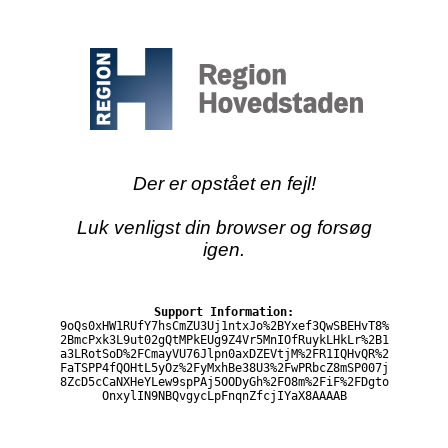
Der er opstået en fejl!
Luk venligst din browser og forsøg
igen.
Support Information:
9oQs0xHW1RUfY7hsCmZU3Uj1ntxJo%2BYxef3QwSBEHvT8%
2BmcPxk3L9ut02gQtMPkEUg9Z4Vr5MnIOfRuykLHkLr%2B1
a3LRotSoD%2FCmayVU76Jlpn0axDZEVtjM%2FR1IQHvQR%2
FaTSPP4fQOHtL5yOz%2FyMxhBe38U3%2FwPRbcZ8mSP007j
8ZcD5cCaNXHeYLew9spPAj5OODyGh%2FO8m%2FiF%2FDgto
OnxylIN9NBQvgycLpFnqnZfcjIYaX8AAAAB