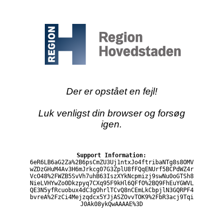
Der er opstået en fejl!
Luk venligst din browser og forsøg
igen.
Support Information:
6eR6LB6aG2Za%2B6psCmZU3Uj1ntxJo4ftribaNTg8s8OMV
wZDzGHuM4Av3H6mJrkcg07G3ZplU8fFQqENUrf5BCPdWZ4r
VcO48%2FWZB5SvVh7uhB63IszXYkNcpmizj9swNu0oGTSh8
NieLVHYwZo0Dkzpyq7CXq95F9kHl6QFfO%2BQ9FhEuYGWVL
QE3N5yfRcuobux4dC3gOhrlTCvQ8nCEmLkCbpjlN3GQRPF4
bvreA%2FzCi4Mejzqdcx5YJjASZOvvTOK9%2FbR3acj9Tqi
J0Ak08ykQwAAAAE%3D