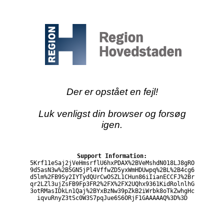
Der er opstået en fejl!
Luk venligst din browser og forsøg
igen.
Support Information:
5Krf11eSaj2jVeHmsrflU6hxPDAX%2BVeMshdN018LJ8gRO
9d5asN3w%2B5GN5jPl4VffwZD5yxWmHDUwpq%2BL%2B4cg6
d5lm%2FB9Sy2IYTydQUrCwOSZL1CHun86iIianECCFJ%2Br
qr2LZl3ujZsFB9Fp3FR2%2FX%2FX2UQhx9361KidRolnlhG
3otRMasIDkLn1Qaj%2BYxBzNw39pZkB2iWrbk8oTkZwhgHc
iqvuRnyZ3tSc0W3S7pqJue6S6ORjF1GAAAAAQ%3D%3D