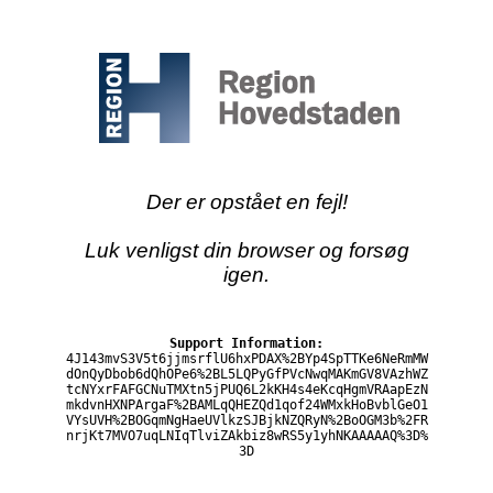
Der er opstået en fejl!
Luk venligst din browser og forsøg
igen.
Support Information:
4J143mvS3V5t6jjmsrflU6hxPDAX%2BYp4SpTTKe6NeRmMW
dOnQyDbob6dQhOPe6%2BL5LQPyGfPVcNwqMAKmGV8VAzhWZ
tcNYxrFAFGCNuTMXtn5jPUQ6L2kKH4s4eKcqHgmVRAapEzN
mkdvnHXNPArgaF%2BAMLqQHEZQd1qof24WMxkHoBvblGeO1
VYsUVH%2BOGqmNgHaeUVlkzSJBjkNZQRyN%2BoOGM3b%2FR
nrjKt7MVO7uqLNIqTlviZAkbiz8wRS5y1yhNKAAAAAQ%3D%
3D