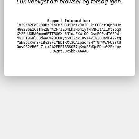
Luk venligst din browser og forsøg igen.
Support Information:
1V39X%2FgEk8DBzP1sCmZU3Uj1ntxJo3PLkjCO0gr3Qn5MUx
HG%2B6EzCsfm%2Bh%2FrIEQ4LhJH6miyfNhNFZtA1IMtYpqS
X%2FUUGBA0mpn6ETTBGGXs6N1daFXWl0OgGsmFOPzdTGE9Wj
M%2FT9GalCBdWWC%2BCUKyg69I2qx1RvY4VI%2BHaMF427tg
YaNEqcKvnYFiB%2BFIYBbIRXl3QA1paor3HYf9hWA7FU3YtU
0oy982VB6FdZfcxJ%2FBF185S057qKvWS5WQcFDgu%2FkLpy
ERA2ntVUxSbbkAAAAB